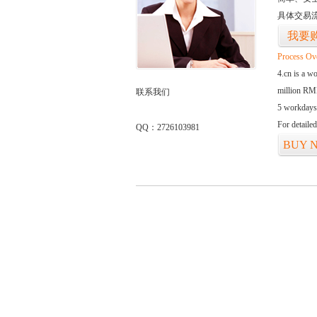
具体交易
我要
Process Ov
4.cn is a w
million RMB
联系我们
5 workdays
For detaile
QQ：2726103981
BUY 