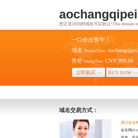
aochangqipe
您正在访问的域名可以转让!This domain name i
一口价出售中！
域名
aochangqipe
Domain Name:
售价
CNY 999.00
Listing Price:
立即购买
BUY NOW
>>
>>
域名交易方式：
通过金名网(
金名网(4
简单、安