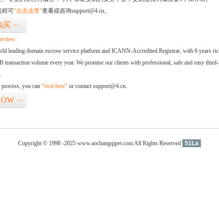
流程可
“点击这里”
查看或咨询support@4.cn。
购买
>>
erview:
orld leading domain escrow service platform and ICANN-Accredited Registrar, with 6 years ri
 transaction volume every year. We promise our clients with professional, safe and easy third-
.
d process, you can
“visit here”
or contact support@4.cn.
NOW
>>
Copyright © 1998 -2025 www.aochangqipei.com All Rights Reserved
51La